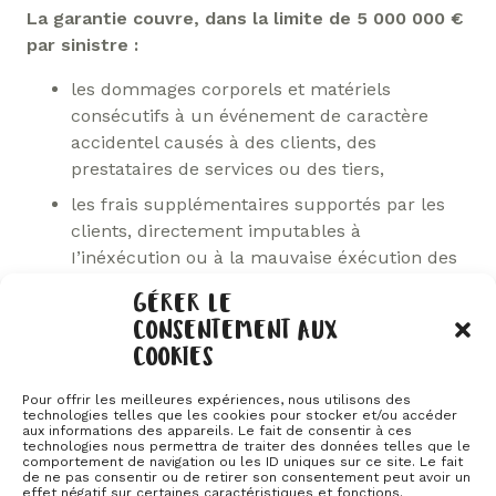
La garantie couvre, dans la limite de 5 000 000 €
par sinistre :
les dommages corporels et matériels
consécutifs à un événement de caractère
accidentel causés à des clients, des
prestataires de services ou des tiers,
les frais supplémentaires supportés par les
clients, directement imputables à
I’inéxécution ou à la mauvaise éxécution des
prestations prévues par le contrat ainsi que le
GÉRER LE
paiement des dommages et intérêts
CONSENTEMENT AUX
correspondant au préjudice d’agrément subi
COOKIES
par le client,
les frais engagés par la collectivité sociétaire
Pour offrir les meilleures expériences, nous utilisons des
technologies telles que les cookies pour stocker et/ou accéder
dans le seul but de limiter ou d’empêcher les
aux informations des appareils. Le fait de consentir à ces
technologies nous permettra de traiter des données telles que le
conséquences de cette responsabilité,
comportement de navigation ou les ID uniques sur ce site. Le fait
de ne pas consentir ou de retirer son consentement peut avoir un
les dommages causés aux bagages et objets
effet négatif sur certaines caractéristiques et fonctions.